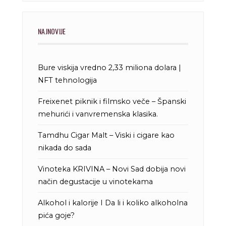
NAJNOVIJE
Bure viskija vredno 2,33 miliona dolara |
NFT tehnologija
Freixenet piknik i filmsko veče – Španski
mehurići i vanvremenska klasika.
Tamdhu Cigar Malt – Viski i cigare kao
nikada do sada
Vinoteka KRIVINA – Novi Sad dobija novi
način degustacije u vinotekama
Alkohol i kalorije I Da li i koliko alkoholna
pića goje?