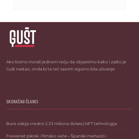
Ako bismo morali jednom rečju da objasnimo kako i zašto je
Gušt nastao, onda bi ta reč sasvim sigurno bila uživanje.
SKORAŠNJI ČLANCI
Bure viskija vredno 2,33 miliona dolara | NFT tehnologija
Freixenet piknik i filmsko veče – Španski mehurići i