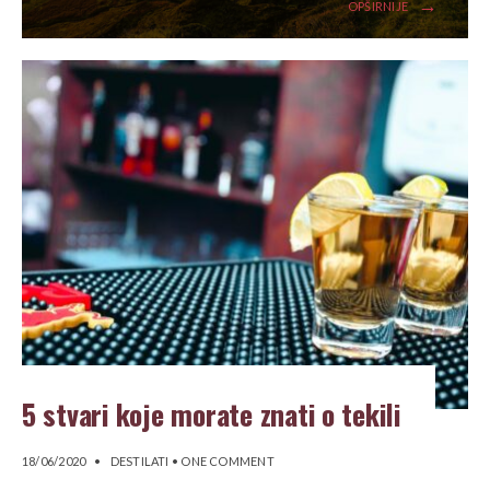
→
OPŠIRNIJE
5 stvari koje morate znati o tekili
18/06/2020
•
DESTILATI
• ONE COMMENT