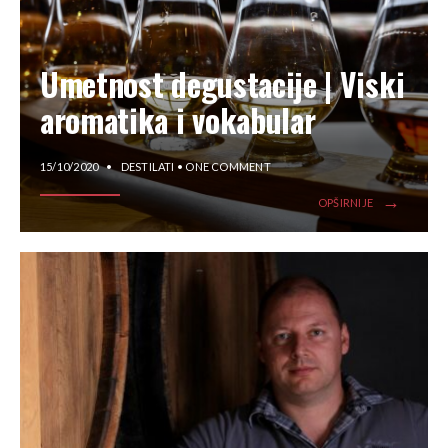
Umetnost degustacije | Viski
aromatika i vokabular
15/10/2020
•
DESTILATI
• ONE COMMENT
→
OPŠIRNIJE