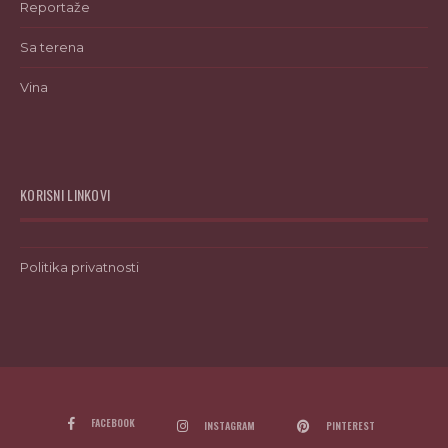
Reportaže
Sa terena
Vina
KORISNI LINKOVI
Politika privatnosti
FACEBOOK
INSTAGRAM
PINTEREST