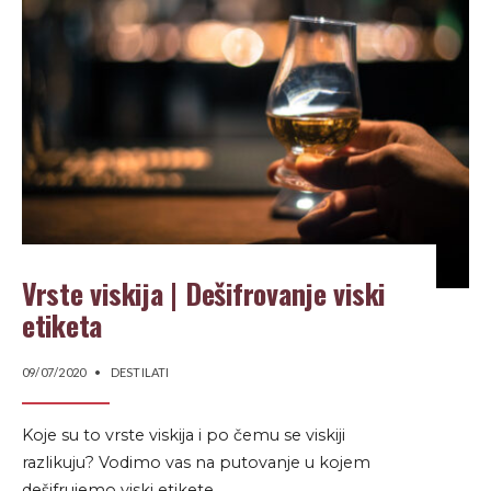
Vrste viskija | Dešifrovanje viski
etiketa
09/07/2020
•
DESTILATI
Koje su to vrste viskija i po čemu se viskiji
razlikuju? Vodimo vas na putovanje u kojem
dešifrujemo viski etikete.
...