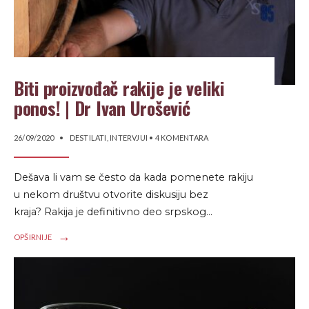
Biti proizvođač rakije je veliki
ponos! | Dr Ivan Urošević
26/09/2020
•
DESTILATI
,
INTERVJUI
• 4 KOMENTARA
Dešava li vam se često da kada pomenete rakiju
u nekom društvu otvorite diskusiju bez
kraja? Rakija je definitivno deo srpskog
...
→
OPŠIRNIJE