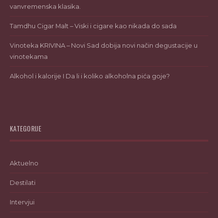
vanvremenska klasika.
Tamdhu Cigar Malt – Viski i cigare kao nikada do sada
Vinoteka KRIVINA – Novi Sad dobija novi način degustacije u
vinotekama
Alkohol i kalorije I Da li i koliko alkoholna pića goje?
KATEGORIJE
Aktuelno
Destilati
Intervjui