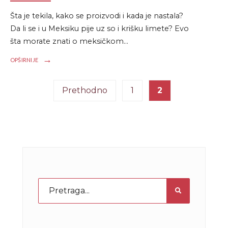
Šta je tekila, kako se proizvodi i kada je nastala?
Da li se i u Meksiku pije uz so i krišku limete? Evo
šta morate znati o meksičkom
...
→
OPŠIRNIJE
Kretanje
Prethodno
1
2
članaka