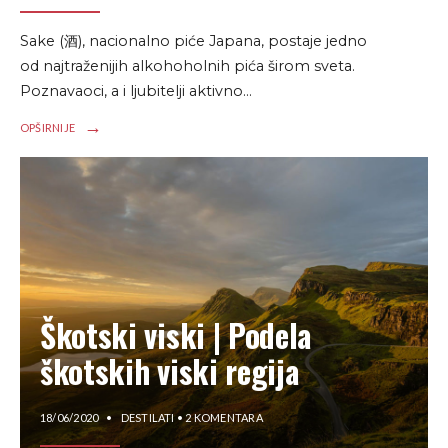
Sake (酒), nacionalno piće Japana, postaje jedno
od najtraženijih alkohoholnih pića širom sveta.
Poznavaoci, a i ljubitelji aktivno
...
→
OPŠIRNIJE
Škotski viski | Podela
škotskih viski regija
18/06/2020
•
DESTILATI
• 2 KOMENTARA