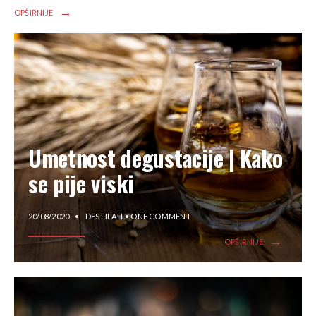
→
OPŠIRNIJE
Umetnost degustacije | Kako
se pije viski
20/08/2020
•
DESTILATI
• ONE COMMENT
→
OPŠIRNIJE